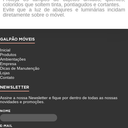
coloridos que soltem tinta, pontiagudos e cortantes.
Evite que a luz de abajures e luminárias incidam
diretamente sobre o móvel.
GALPÃO MÓVEIS
Inicial
Produtos
Ambientações
Empresa
Dicas de Manutenção
Lojas
Contato
NEWSLETTER
Assine a nossa Newsletter e fique por dentro de todas as nossas
novidades e promoções.
NOME
E-MAIL