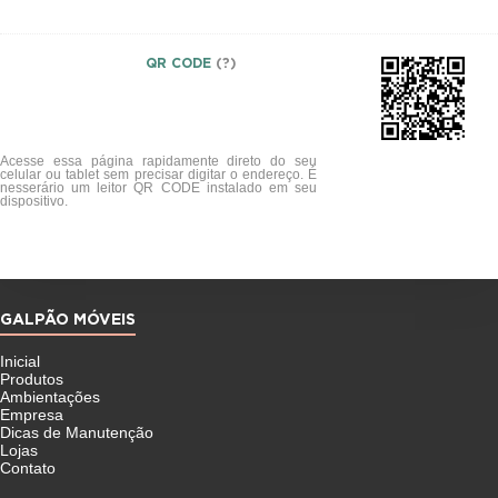
QR CODE
(?)
Acesse essa página rapidamente direto do seu
celular ou tablet sem precisar digitar o endereço. É
nesserário um leitor QR CODE instalado em seu
dispositivo.
GALPÃO MÓVEIS
Inicial
Produtos
Ambientações
Empresa
Dicas de Manutenção
Lojas
Contato