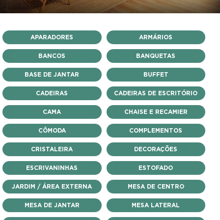
APARADORES
ARMÁRIOS
BANCOS
BANQUETAS
BASE DE JANTAR
BUFFET
CADEIRAS
CADEIRAS DE ESCRITÓRIO
CAMA
CHAISE E RECAMIER
CÔMODA
COMPLEMENTOS
CRISTALEIRA
DECORAÇÕES
ESCRIVANINHAS
ESTOFADO
JARDIM / ÁREA EXTERNA
MESA DE CENTRO
MESA DE JANTAR
MESA LATERAL